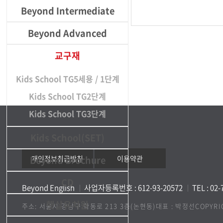
Beyond Intermediate
Beyond Advanced
교구재
Kids School TG5세용 / 1단계
Kids School TG2단계
Kids School TG3단계
Kids School(SET)
Beyond Brochure
개인정보취급방침
이용약관
CD
Beyond English
사업자등록번호 : 612-93-20572
TEL : 02
햇살유치원
주소: 서울시 강남구 학동로 213 3층(논현동)
대표 : 박정선
COPYRI